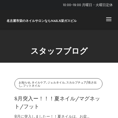
Skip
10:00-19:00 月曜日・火曜日定休
to
content
名古屋市栄のネイルサロンならNAILX栄ガスビル
スタッフブログ
お知らせ, ネイルケア, ジェルネイル, スカルプチュア/長さ出
し, フットネイル
8月突入ー！！！夏ネイル/マグネッ
ト/フット
8月に突入しましたー！！夏ネイルは、お盆...