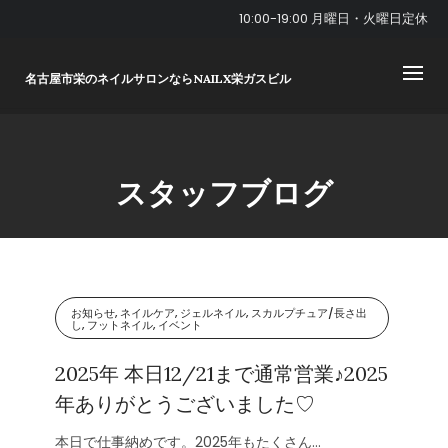
Skip
10:00-19:00 月曜日・火曜日定休
to
content
名古屋市栄のネイルサロンならNAILX栄ガスビル
スタッフブログ
お知らせ, ネイルケア, ジェルネイル, スカルプチュア/長さ出
し, フットネイル, イベント
2025年 本日12/21まで通常営業♪2025
年ありがとうございました♡
本日で仕事納めです。2025年もたくさん...