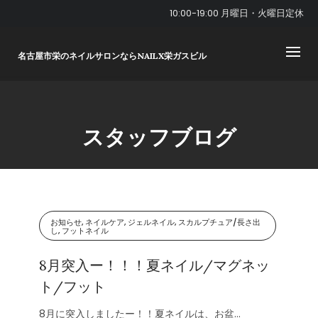
Skip
10:00-19:00 月曜日・火曜日定休
to
content
名古屋市栄のネイルサロンならNAILX栄ガスビル
スタッフブログ
お知らせ, ネイルケア, ジェルネイル, スカルプチュア/長さ出
し, フットネイル
8月突入ー！！！夏ネイル/マグネッ
ト/フット
8月に突入しましたー！！夏ネイルは、お盆...