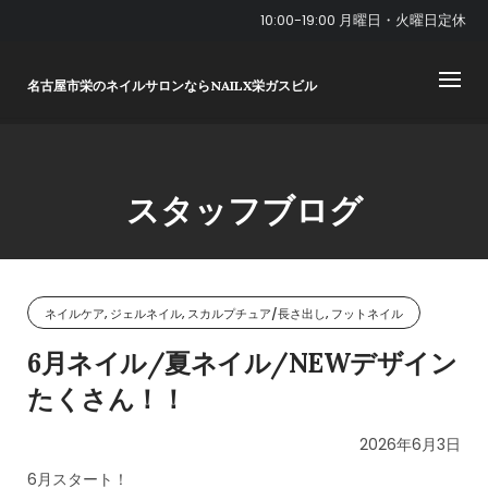
Skip
10:00-19:00 月曜日・火曜日定休
to
content
名古屋市栄のネイルサロンならNAILX栄ガスビル
スタッフブログ
ネイルケア, ジェルネイル, スカルプチュア/長さ出し, フットネイル
6月ネイル/夏ネイル/NEWデザイン
たくさん！！
2026年6月3日
6月スタート！