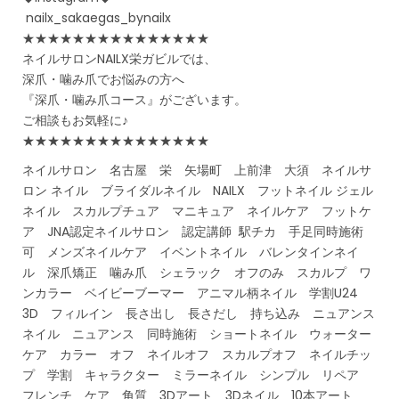
nailx_sakaegas_bynailx
★★★★★★★★★★★★★★★
ネイルサロンNAILX栄ガビルでは、
深爪・噛み爪でお悩みの方へ
『深爪・噛み爪コース』がございます。
ご相談もお気軽に♪
★★★★★★★★★★★★★★★
ネイルサロン 名古屋 栄 矢場町 上前津 大須 ネイルサ
ロン ネイル ブライダルネイル NAILX フットネイル ジェル
ネイル スカルプチュア マニキュア ネイルケア フットケ
ア JNA認定ネイルサロン 認定講師 駅チカ 手足同時施術
可 メンズネイルケア イベントネイル バレンタインネイ
ル 深爪矯正 噛み爪 シェラック オフのみ スカルプ ワ
ンカラー ベイビーブーマー アニマル柄ネイル 学割U24
3D フィルイン 長さ出し 長さだし 持ち込み ニュアンス
ネイル ニュアンス 同時施術 ショートネイル ウォーター
ケア カラー オフ ネイルオフ スカルプオフ ネイルチッ
プ 学割 キャラクター ミラーネイル シンプル リペア
フレンチ ケア 角質 3Dアート 3Dネイル 10本アート