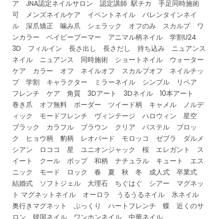
ア JNA認定ネイルサロン 認定講師 駅チカ 手足同時施術
可 メンズネイルケア イベントネイル バレンタインネイ
ル 深爪矯正 噛み爪 シェラック オフのみ スカルプ ワ
ンカラー ベイビーブーマー アニマル柄ネイル 学割U24
3D フィルイン 長さ出し 長さだし 持ち込み ニュアンス
ネイル ニュアンス 同時施術 ショートネイル ウォーター
ケア カラー オフ ネイルオフ スカルプオフ ネイルチッ
プ 学割 キャラクター ミラーネイル シンプル リペア
フレンチ ケア 角質 3Dアート 3Dネイル 10本アート
巻き爪 オフ無料 ボーダー ツイード柄 キャメル ノルデ
ィック モードフレンチ ヴィンテージ ハロウィン 星空
ブラック カラフル ブラウン クリア パステル ブロッ
ク ヒョウ柄 豹柄 レオパード モロッコ ゼブラ ダルメ
シアン ロココ 星 ユニオンジャック 桜 エレガント ス
イート クール ポップ 和柄 ナチュラル キュート エス
ニック モード ロック 春 夏 秋 冬 成人式 卒業式
結婚式 ソフトジェル 大理石 ちぐはぐ シアー マグネッ
ト マグネットネイル オーロラ うるうるネイル 氷ネイル
奥行きマグネット ぷっくり ハートフレンチ 蝶 近くのサ
ロン 韓国ネイル ワンホンネイル 中華ネイル