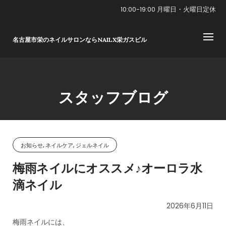
Skip
10:00-19:00 月曜日・火曜日定休
to
content
名古屋市栄のネイルサロンならNAILX栄ガスビル
スタッフブログ
お知らせ, ネイルケア, ジェルネイル
梅雨ネイルにオススメ♪オーロラ水
滴ネイル
2026年6月11日
梅雨ネイルには、