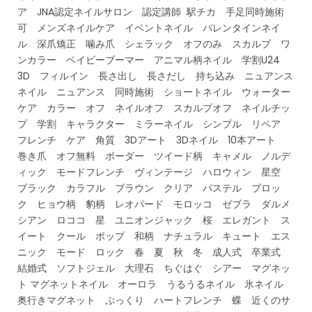
ア JNA認定ネイルサロン 認定講師 駅チカ 手足同時施術
可 メンズネイルケア イベントネイル バレンタインネイ
ル 深爪矯正 噛み爪 シェラック オフのみ スカルプ ワ
ンカラー ベイビーブーマー アニマル柄ネイル 学割U24
3D フィルイン 長さ出し 長さだし 持ち込み ニュアンス
ネイル ニュアンス 同時施術 ショートネイル ウォーター
ケア カラー オフ ネイルオフ スカルプオフ ネイルチッ
プ 学割 キャラクター ミラーネイル シンプル リペア
フレンチ ケア 角質 3Dアート 3Dネイル 10本アート
巻き爪 オフ無料 ボーダー ツイード柄 キャメル ノルデ
ィック モードフレンチ ヴィンテージ ハロウィン 星空
ブラック カラフル ブラウン クリア パステル ブロッ
ク ヒョウ柄 豹柄 レオパード モロッコ ゼブラ ダルメ
シアン ロココ 星 ユニオンジャック 桜 エレガント ス
イート クール ポップ 和柄 ナチュラル キュート エス
ニック モード ロック 春 夏 秋 冬 成人式 卒業式
結婚式 ソフトジェル 大理石 ちぐはぐ シアー マグネッ
ト マグネットネイル オーロラ うるうるネイル 氷ネイル
奥行きマグネット ぷっくり ハートフレンチ 蝶 近くのサ