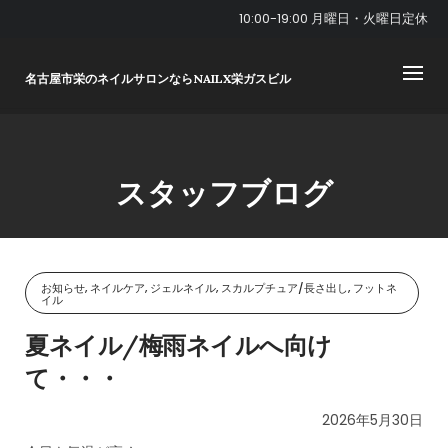
Skip
10:00-19:00 月曜日・火曜日定休
to
content
名古屋市栄のネイルサロンならNAILX栄ガスビル
スタッフブログ
お知らせ, ネイルケア, ジェルネイル, スカルプチュア/長さ出し, フットネ
イル
夏ネイル/梅雨ネイルへ向け
て・・・
2026年5月30日