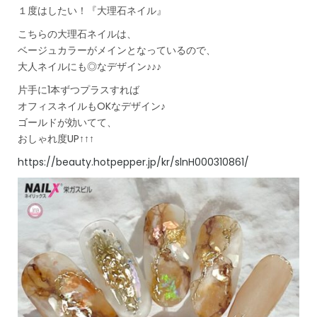
１度はしたい！『大理石ネイル』
こちらの大理石ネイルは、
ベージュカラーがメインとなっているので、
大人ネイルにも◎なデザイン♪♪♪
片手に1本ずつプラスすれば
オフィスネイルもOKなデザイン♪
ゴールドが効いてて、
おしゃれ度UP↑↑↑
https://beauty.hotpepper.jp/kr/slnH000310861/