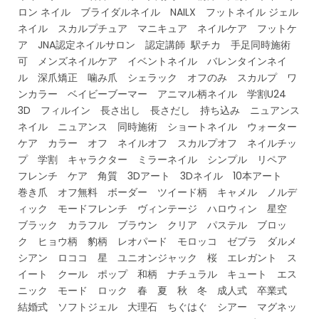
ロン ネイル ブライダルネイル NAILX フットネイル ジェル
ネイル スカルプチュア マニキュア ネイルケア フットケ
ア JNA認定ネイルサロン 認定講師 駅チカ 手足同時施術
可 メンズネイルケア イベントネイル バレンタインネイ
ル 深爪矯正 噛み爪 シェラック オフのみ スカルプ ワ
ンカラー ベイビーブーマー アニマル柄ネイル 学割U24
3D フィルイン 長さ出し 長さだし 持ち込み ニュアンス
ネイル ニュアンス 同時施術 ショートネイル ウォーター
ケア カラー オフ ネイルオフ スカルプオフ ネイルチッ
プ 学割 キャラクター ミラーネイル シンプル リペア
フレンチ ケア 角質 3Dアート 3Dネイル 10本アート
巻き爪 オフ無料 ボーダー ツイード柄 キャメル ノルデ
ィック モードフレンチ ヴィンテージ ハロウィン 星空
ブラック カラフル ブラウン クリア パステル ブロッ
ク ヒョウ柄 豹柄 レオパード モロッコ ゼブラ ダルメ
シアン ロココ 星 ユニオンジャック 桜 エレガント ス
イート クール ポップ 和柄 ナチュラル キュート エス
ニック モード ロック 春 夏 秋 冬 成人式 卒業式
結婚式 ソフトジェル 大理石 ちぐはぐ シアー マグネッ