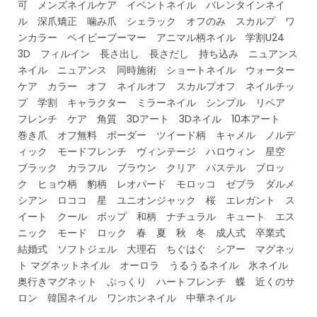
可 メンズネイルケア イベントネイル バレンタインネイ
ル 深爪矯正 噛み爪 シェラック オフのみ スカルプ ワ
ンカラー ベイビーブーマー アニマル柄ネイル 学割U24
3D フィルイン 長さ出し 長さだし 持ち込み ニュアンス
ネイル ニュアンス 同時施術 ショートネイル ウォーター
ケア カラー オフ ネイルオフ スカルプオフ ネイルチッ
プ 学割 キャラクター ミラーネイル シンプル リペア
フレンチ ケア 角質 3Dアート 3Dネイル 10本アート
巻き爪 オフ無料 ボーダー ツイード柄 キャメル ノルデ
ィック モードフレンチ ヴィンテージ ハロウィン 星空
ブラック カラフル ブラウン クリア パステル ブロッ
ク ヒョウ柄 豹柄 レオパード モロッコ ゼブラ ダルメ
シアン ロココ 星 ユニオンジャック 桜 エレガント ス
イート クール ポップ 和柄 ナチュラル キュート エス
ニック モード ロック 春 夏 秋 冬 成人式 卒業式
結婚式 ソフトジェル 大理石 ちぐはぐ シアー マグネッ
ト マグネットネイル オーロラ うるうるネイル 氷ネイル
奥行きマグネット ぷっくり ハートフレンチ 蝶 近くのサ
ロン 韓国ネイル ワンホンネイル 中華ネイル