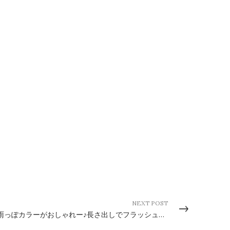
NEXT POST
梅雨っぽカラーがおしゃれー♪長さ出しでフラッシュネイル