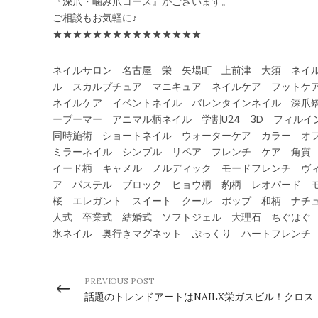
『深爪・噛み爪コース』がございます。
ご相談もお気軽に♪
★★★★★★★★★★★★★★★
ネイルサロン 名古屋 栄 矢場町 上前津 大須 ネイルサ
ル スカルプチュア マニキュア ネイルケア フットケア
ネイルケア イベントネイル バレンタインネイル 深爪
ーブーマー アニマル柄ネイル 学割U24 3D フィル
同時施術 ショートネイル ウォーターケア カラー オ
ミラーネイル シンプル リペア フレンチ ケア 角質 
イード柄 キャメル ノルディック モードフレンチ ヴ
ア パステル ブロック ヒョウ柄 豹柄 レオパード 
桜 エレガント スイート クール ポップ 和柄 ナチ
人式 卒業式 結婚式 ソフトジェル 大理石 ちぐはぐ
氷ネイル 奥行きマグネット ぷっくり ハートフレンチ
PREVIOUS POST
話題のトレンドアートはNAILX栄ガスビル！クロス