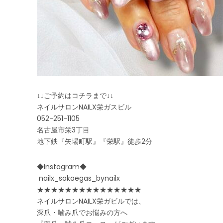
↓↓ご予約はコチラまで↓↓
ネイルサロンNAILX栄ガスビル
052-251-1105
名古屋市栄3丁目
地下鉄『矢場町駅』『栄駅』徒歩2分
◆Instagram◆
nailx_sakaegas_bynailx
★★★★★★★★★★★★★★★
ネイルサロンNAILX栄ガビルでは、
深爪・噛み爪でお悩みの方へ