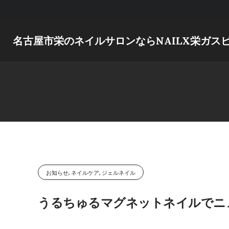
Skip
to
content
名古屋市栄のネイルサロンならNAILX栄ガス
お知らせ, ネイルケア, ジェルネイル
うるちゅるマグネットネイルでニ